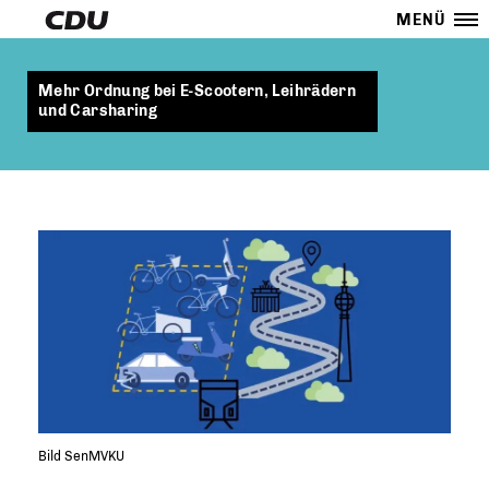
MENÜ
Mehr Ordnung bei E-Scootern, Leihrädern
und Carsharing
Bild SenMVKU