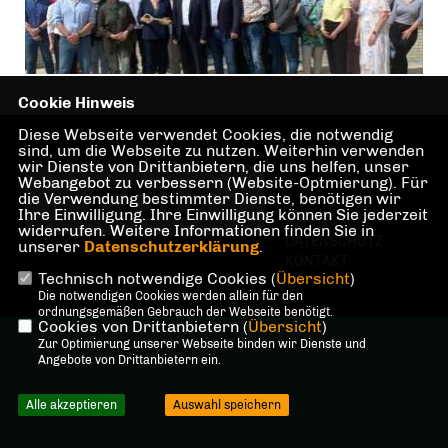
Cookie Hinweis
Diese Webseite verwendet Cookies, die notwendig
sind, um die Webseite zu nutzen. Weiterhin verwenden
wir Dienste von Drittanbietern, die uns helfen, unser
Webangebot zu verbessern (Website-Optmierung). Für
die Verwendung bestimmter Dienste, benötigen wir
Ihre Einwilligung. Ihre Einwilligung können Sie jederzeit
IMPRESSUM
widerrufen. Weitere Informationen finden Sie in
DATENSCHUTZ
unserer
Datenschutzerklärung
.
KONTAKT
Technisch notwendige Cookies (
Übersicht
)
Die notwendigen Cookies werden allein für den
ordnungsgemäßen Gebrauch der Webseite benötigt.
Cookies von Drittanbietern (
Übersicht
)
@2026 Dr. Martin Sattelkau,
Zur Optimierung unserer Webseite binden wir Dienste und
Mitglied des Abgeordnetenhauses
Angebote von Drittanbietern ein.
von Berlin
Alle Rechte vorbehalten.
Alle akzeptieren
Auswahl speichern
REALISATION: SHARKNESS MEDIA GMBH & CO. KG