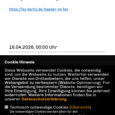
https://fez-berlin.de/baeder-im-fez
16.04.2026, 00:00 Uhr
Cookie Hinweis
Diese Webseite verwendet Cookies, die notwendig
sind, um die Webseite zu nutzen. Weiterhin verwenden
wir Dienste von Drittanbietern, die uns helfen, unser
Webangebot zu verbessern (Website-Optmierung). Für
die Verwendung bestimmter Dienste, benötigen wir
Ihre Einwilligung. Ihre Einwilligung können Sie jederzeit
IMPRESSUM
widerrufen. Weitere Informationen finden Sie in
DATENSCHUTZ
unserer
Datenschutzerklärung
.
KONTAKT
Technisch notwendige Cookies (
Übersicht
)
Die notwendigen Cookies werden allein für den