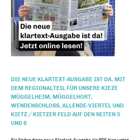
DIE NEUE KLARTEXT-AUSGABE IST DA, MIT
DEM REGIONALTEIL FÜR UNSERE KIEZE
MÜGGELHEIM, MÜGGELHORT,
WENDENSCHLOSS, ALLENDE-VIERTEL UND K
IETZ / KIETZER FELD AUF DEN SEITEN 5 U
ND 6