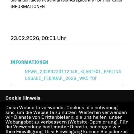
Sie finden diese neue Klartext-Ausgabe als PDF hier unter
INFORMATIONEN
23.02.2026, 00:01 Uhr
INFORMATIONEN
NEWS_20260223112049_KLARTEXT_BERLINA
USGABE_FEBRUAR_2026_WK5.PDF
Cookie Hinweis
Diese Webseite verwendet Cookies, die notwendig
sind, um die Webseite zu nutzen. Weiterhin verwenden
wir Dienste von Drittanbietern, die uns helfen, unser
Webangebot zu verbessern (Website-Optmierung). Für
die Verwendung bestimmter Dienste, benötigen wir
Ihre Einwilligung. Ihre Einwilligung können Sie jederzeit
IMPRESSUM