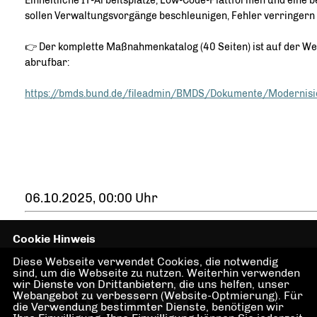
Einheitliche IT-Arbeitsplätze, Low-Code-Plattformen und eine
sollen Verwaltungsvorgänge beschleunigen, Fehler verringern
👉 Der komplette Maßnahmenkatalog (40 Seiten) ist auf der W
abrufbar:
https://bmds.bund.de/fileadmin/BMDS/Dokumente/Modernisi
06.10.2025, 00:00 Uhr
Cookie Hinweis
Diese Webseite verwendet Cookies, die notwendig
sind, um die Webseite zu nutzen. Weiterhin verwenden
wir Dienste von Drittanbietern, die uns helfen, unser
Webangebot zu verbessern (Website-Optmierung). Für
die Verwendung bestimmter Dienste, benötigen wir