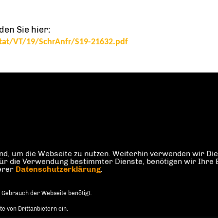
en Sie hier:
itat/VT/19/SchrAnfr/S19-21632.pdf
d, um die Webseite zu nutzen. Weiterhin verwenden wir Dien
die Verwendung bestimmter Dienste, benötigen wir Ihre Einw
serer
Datenschutzerklärung
.
 Gebrauch der Webseite benötigt.
 von Drittanbietern ein.