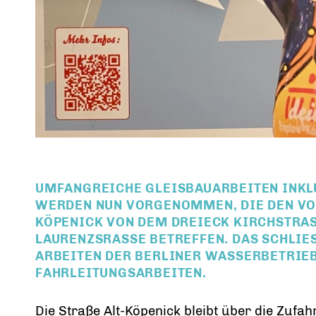
UMFANGREICHE GLEISBAUARBEITEN INKLU
WERDEN NUN VORGENOMMEN, DIE DEN VORD
ÖPENICK VON DEM DREIECK KIRCHSTRASSE
URENZSRASSE BETREFFEN. DAS SCHLIESST 
TEN DER BERLINER WASSERBETRIEBE MIT
EITUNGSARBEITEN.
Die Straße Alt-Köpenick bleibt über die Zufa