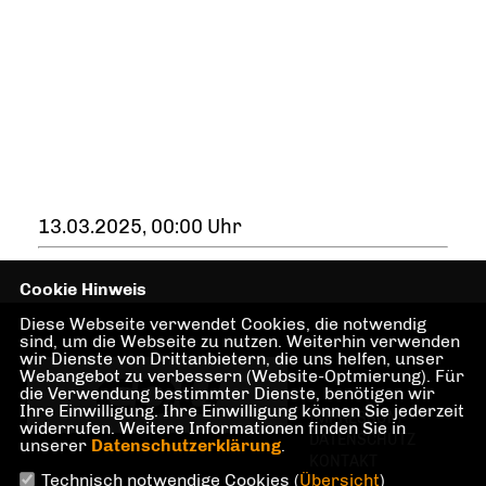
13.03.2025, 00:00 Uhr
Cookie Hinweis
Diese Webseite verwendet Cookies, die notwendig
sind, um die Webseite zu nutzen. Weiterhin verwenden
wir Dienste von Drittanbietern, die uns helfen, unser
Webangebot zu verbessern (Website-Optmierung). Für
die Verwendung bestimmter Dienste, benötigen wir
Ihre Einwilligung. Ihre Einwilligung können Sie jederzeit
IMPRESSUM
widerrufen. Weitere Informationen finden Sie in
DATENSCHUTZ
unserer
Datenschutzerklärung
.
KONTAKT
Technisch notwendige Cookies (
Übersicht
)