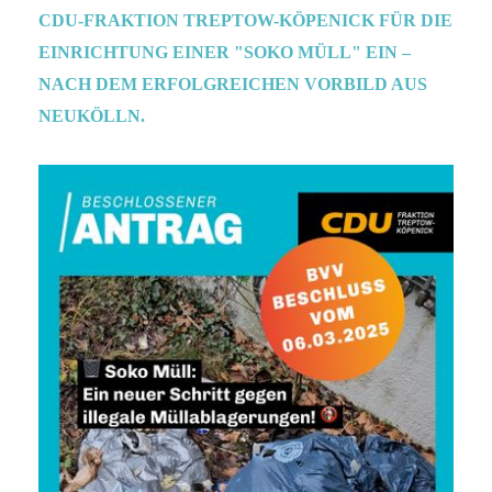
CDU-FRAKTION TREPTOW-KÖPENICK FÜR DIE
EINRICHTUNG EINER "SOKO MÜLL" EIN –
NACH DEM ERFOLGREICHEN VORBILD AUS
NEUKÖLLN.