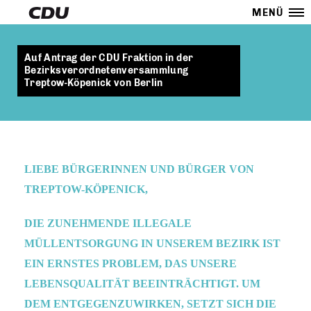
MENÜ
Auf Antrag der CDU Fraktion in der
Bezirksverordnetenversammlung
Treptow-Köpenick von Berlin
LIEBE BÜRGERINNEN UND BÜRGER VON
TREPTOW-KÖPENICK,
DIE ZUNEHMENDE ILLEGALE
MÜLLENTSORGUNG IN UNSEREM BEZIRK IST
EIN ERNSTES PROBLEM, DAS UNSERE
LEBENSQUALITÄT BEEINTRÄCHTIGT. UM
DEM ENTGEGENZUWIRKEN, SETZT SICH DIE