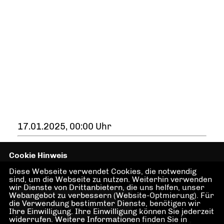
17.01.2025, 00:00 Uhr
Cookie Hinweis
Diese Webseite verwendet Cookies, die notwendig
sind, um die Webseite zu nutzen. Weiterhin verwenden
wir Dienste von Drittanbietern, die uns helfen, unser
Webangebot zu verbessern (Website-Optmierung). Für
die Verwendung bestimmter Dienste, benötigen wir
Ihre Einwilligung. Ihre Einwilligung können Sie jederzeit
IMPRESSUM
widerrufen. Weitere Informationen finden Sie in