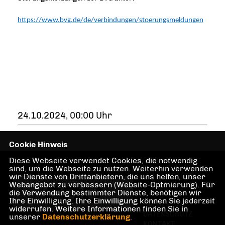
https://www.bvg.de/de/verbindungen/stoerungsmeldungen
24.10.2024, 00:00 Uhr
Cookie Hinweis
Diese Webseite verwendet Cookies, die notwendig
sind, um die Webseite zu nutzen. Weiterhin verwenden
wir Dienste von Drittanbietern, die uns helfen, unser
Webangebot zu verbessern (Website-Optmierung). Für
die Verwendung bestimmter Dienste, benötigen wir
Ihre Einwilligung. Ihre Einwilligung können Sie jederzeit
IMPRESSUM
widerrufen. Weitere Informationen finden Sie in
DATENSCHUTZ
unserer
Datenschutzerklärung
.
KONTAKT