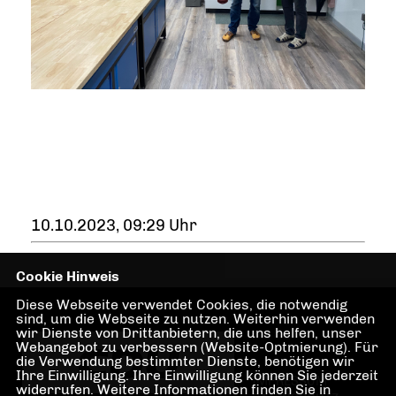
10.10.2023, 09:29 Uhr
Cookie Hinweis
Diese Webseite verwendet Cookies, die notwendig
sind, um die Webseite zu nutzen. Weiterhin verwenden
wir Dienste von Drittanbietern, die uns helfen, unser
Webangebot zu verbessern (Website-Optmierung). Für
die Verwendung bestimmter Dienste, benötigen wir
Ihre Einwilligung. Ihre Einwilligung können Sie jederzeit
IMPRESSUM
widerrufen. Weitere Informationen finden Sie in