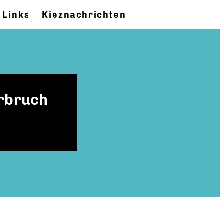
Links
Kieznachrichten
hrbruch