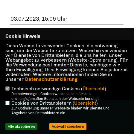
03.07.2023, 15:09 Uhr
Cookie Hinweis
Diese Webseite verwendet Cookies, die notwendig
sind, um die Webseite zu nutzen. Weiterhin verwenden
wir Dienste von Drittanbietern, die uns helfen, unser
Webangebot zu verbessern (Website-Optmierung). Für
die Verwendung bestimmter Dienste, benötigen wir
Ihre Einwilligung. Ihre Einwilligung können Sie jederzeit
IMPRESSUM
widerrufen. Weitere Informationen finden Sie in
DATENSCHUTZ
unserer
Datenschutzerklärung
.
KONTAKT
Technisch notwendige Cookies (
Übersicht
)
Die notwendigen Cookies werden allein für den
ordnungsgemäßen Gebrauch der Webseite benötigt.
Cookies von Drittanbietern (
Übersicht
)
@2026 Dr. Martin Sattelkau,
Zur Optimierung unserer Webseite binden wir Dienste und
Mitglied des Abgeordnetenhauses
Angebote von Drittanbietern ein.
von Berlin
Alle Rechte vorbehalten.
Alle akzeptieren
Auswahl speichern