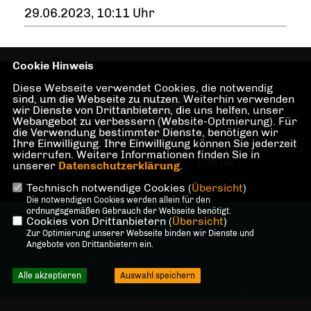
29.06.2023, 10:11 Uhr
Cookie Hinweis
Diese Webseite verwendet Cookies, die notwendig
sind, um die Webseite zu nutzen. Weiterhin verwenden
wir Dienste von Drittanbietern, die uns helfen, unser
Webangebot zu verbessern (Website-Optmierung). Für
die Verwendung bestimmter Dienste, benötigen wir
IMPRESSUM
Ihre Einwilligung. Ihre Einwilligung können Sie jederzeit
DATENSCHUTZ
widerrufen. Weitere Informationen finden Sie in
KONTAKT
unserer
Datenschutzerklärung
.
Technisch notwendige Cookies (
Übersicht
)
Die notwendigen Cookies werden allein für den
ordnungsgemäßen Gebrauch der Webseite benötigt.
@2026 Dr. Martin Sattelkau,
Cookies von Drittanbietern (
Übersicht
)
Mitglied des Abgeordnetenhauses
Zur Optimierung unserer Webseite binden wir Dienste und
von Berlin
Angebote von Drittanbietern ein.
Alle Rechte vorbehalten.
Alle akzeptieren
Auswahl speichern
REALISATION: SHARKNESS MEDIA GMBH & CO. KG