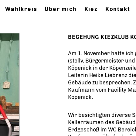
Wahlkreis
Über mich
Kiez
Kontakt
BEGEHUNG KIEZKLUB KÖ
Am 1. November hatte ic
(stellv. Bürgermeister und
Köpenick in der Köpenzeil
Leiterin Heike Liebrenz d
Gebäude zu besprechen. Z
Kaufmann vom Facility M
Köpenick.
Wir besichtigten diverse
Kellerräumen des Gebäude
Erdgeschoß im WC Bereich 