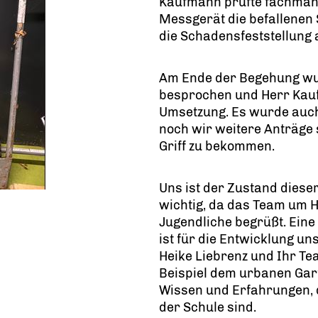
Kaufmann prüfte fachmän
Messgerät die befallenen S
die Schadensfeststellung a
Am Ende der Begehung w
besprochen und Herr Kauf
Umsetzung. Es wurde auch 
noch wir weitere Anträge 
Griff zu bekommen.
Uns ist der Zustand diese
wichtig, da das Team um H
Jugendliche begrüßt. Eine s
ist für die Entwicklung un
Heike Liebrenz und Ihr Te
Beispiel dem urbanen Gar
Wissen und Erfahrungen, d
der Schule sind.